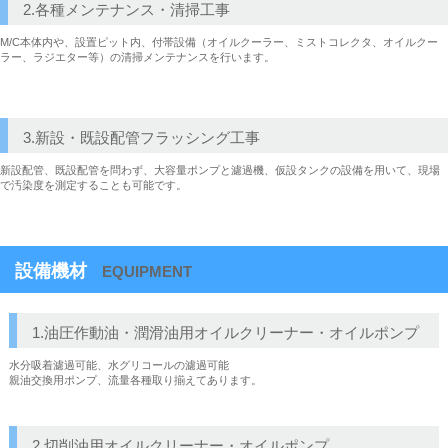
2.各種メンテナンス・清掃工事
M/C本体内や、設置ピット内、付帯設備（オイルクーラー、ミストコレクタ、オイルクー
ラー、ラジエター等）の清掃メンテナンスを行います。
3.新設・既設配管フラッシング工事
新設配管、既設配管を問わず、大容量ポンプと濾過機、仮設タンクの設備を用いて、現場
で汚染度を測定することも可能です。
設備機材
EQUIPMENT
1.油圧作動油・潤滑油用オイルクリーナー・オイルポンプ
水分吸着濾過可能、水グリコールの濾過可能
親油交換用ポンプ、流量各種取り揃えてあります。
2.切削油用オイルクリーナー・オイルポンプ