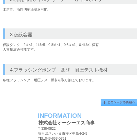
水溶性、油性切削油濾過可能
3.仮設容器
仮設タンク 2㎘×1、1㎘×5、0.8㎘×1、0.6㎘×1、0.4㎘×1 保有
大容量濾過可能です。
4.フラッシングポンプ 及び 耐圧テスト機材
各種フラッシング・耐圧テスト機材を取り揃えております。
INFORMATION
株式会社オーシーエス商事
〒338-0822
埼玉県さいたま市桜区中島4-2-5
TEL.048-857-0751